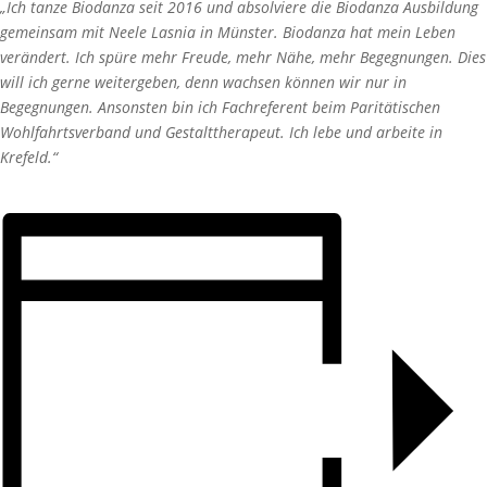
„Ich tanze Biodanza seit 2016 und absolviere die Biodanza Ausbildung
gemeinsam mit Neele Lasnia in Münster. Biodanza hat mein Leben
verändert. Ich spüre mehr Freude, mehr Nähe, mehr Begegnungen. Dies
will ich gerne weitergeben, denn wachsen können wir nur in
Begegnungen. Ansonsten bin ich Fachreferent beim Paritätischen
Wohlfahrtsverband und Gestalttherapeut. Ich lebe und arbeite in
Krefeld.“