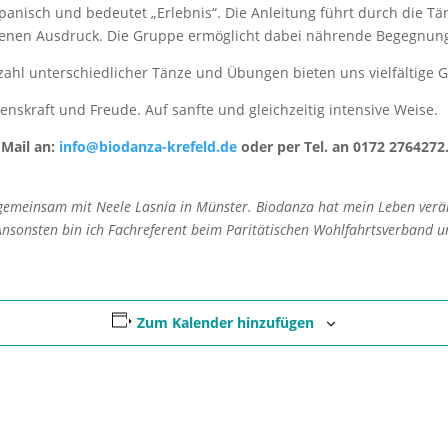
spanisch und bedeutet „Erlebnis“. Die Anleitung führt durch die Tä
 eigenen Ausdruck. Die Gruppe ermöglicht dabei nährende Begegnu
zahl unterschiedlicher Tänze und Übungen bieten uns vielfältige G
enskraft und Freude. Auf sanfte und gleichzeitig intensive Weise.
 Mail an:
info@biodanza-krefeld.de
oder per Tel. an 0172 2764272
 gemeinsam mit Neele Lasnia in Münster. Biodanza hat mein Leben verä
sonsten bin ich Fachreferent beim Paritätischen Wohlfahrtsverband und
Zum Kalender hinzufügen