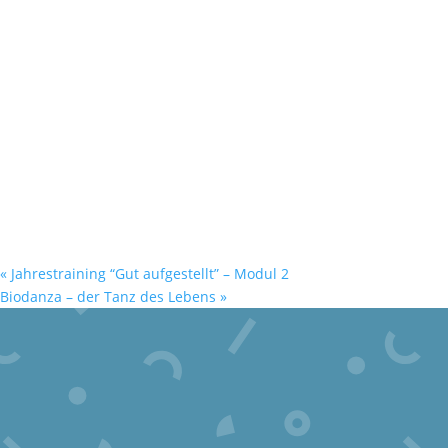
«
Jahrestraining “Gut aufgestellt” – Modul 2
Biodanza – der Tanz des Lebens
»