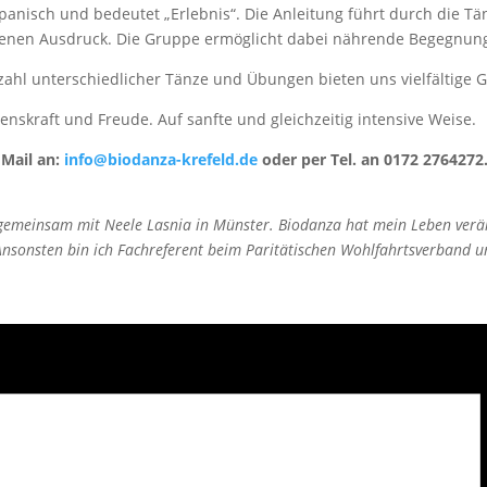
spanisch und bedeutet „Erlebnis“. Die Anleitung führt durch die Tä
 eigenen Ausdruck. Die Gruppe ermöglicht dabei nährende Begegnu
zahl unterschiedlicher Tänze und Übungen bieten uns vielfältige G
enskraft und Freude. Auf sanfte und gleichzeitig intensive Weise.
 Mail an:
info@biodanza-krefeld.de
oder per Tel. an 0172 2764272
 gemeinsam mit Neele Lasnia in Münster. Biodanza hat mein Leben verä
sonsten bin ich Fachreferent beim Paritätischen Wohlfahrtsverband und