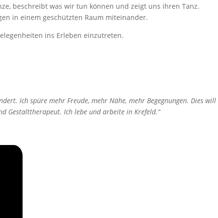
nze, beschreibt was wir tun können und zeigt uns ihren Tanz.
ngen in einem geschützten Raum miteinander.
elegenheiten ins Erleben einzutreten.
.
ndert. Ich spüre mehr Freude, mehr Nähe, mehr Begegnungen. Dies will
 Gestalttherapeut. Ich lebe und arbeite in Krefeld.“