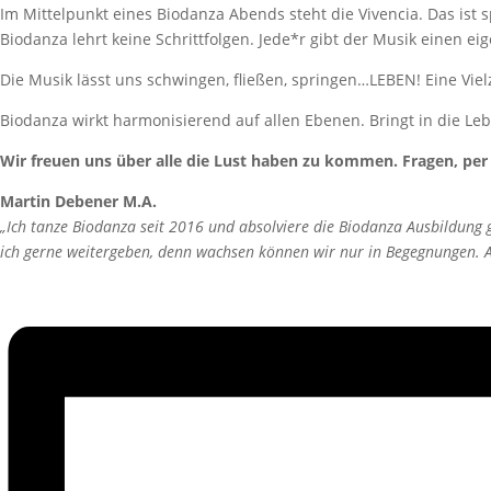
Im Mittelpunkt eines Biodanza Abends steht die Vivencia. Das ist 
Biodanza lehrt keine Schrittfolgen. Jede*r gibt der Musik einen
Die Musik lässt uns schwingen, fließen, springen…LEBEN! Eine Viel
Biodanza wirkt harmonisierend auf allen Ebenen. Bringt in die Leb
Wir freuen uns über alle die Lust haben zu kommen. Fragen, per
Martin Debener M.A.
„Ich tanze Biodanza seit 2016 und absolviere die Biodanza Ausbildung
ich gerne weitergeben, denn wachsen können wir nur in Begegnungen. An