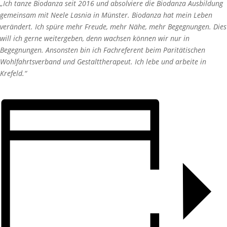
„Ich tanze Biodanza seit 2016 und absolviere die Biodanza Ausbildung
gemeinsam mit Neele Lasnia in Münster. Biodanza hat mein Leben
verändert. Ich spüre mehr Freude, mehr Nähe, mehr Begegnungen. Dies
will ich gerne weitergeben, denn wachsen können wir nur in
Begegnungen. Ansonsten bin ich Fachreferent beim Paritätischen
Wohlfahrtsverband und Gestalttherapeut. Ich lebe und arbeite in
Krefeld.“