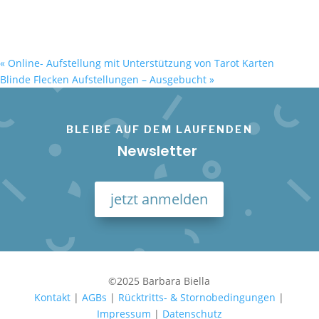
«
Online- Aufstellung mit Unterstützung von Tarot Karten
Blinde Flecken Aufstellungen – Ausgebucht
»
BLEIBE AUF DEM LAUFENDEN
Newsletter
jetzt anmelden
©2025 Barbara Biella
Kontakt
|
AGBs
|
Rücktritts- & Stornobedingungen
|
Impressum
|
Datenschutz