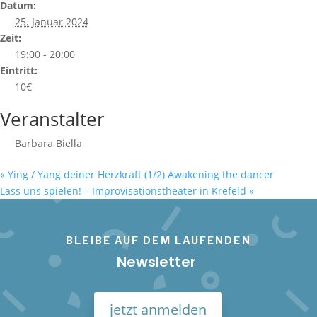
Datum:
25. Januar 2024
Zeit:
19:00 - 20:00
Eintritt:
10€
Veranstalter
Barbara Biella
«
Ying / Yang deiner Herzkraft (1/2) Awakening the dancer
Lass uns spielen! – Improvisationstheater in Krefeld
»
BLEIBE AUF DEM LAUFENDEN
Newsletter
jetzt anmelden