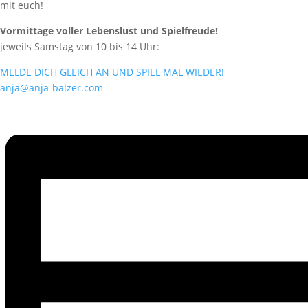
mit euch!
Vormittage voller Lebenslust und Spielfreude!
jeweils Samstag von 10 bis 14 Uhr:
MELDE DICH GLEICH AN UND SPIEL MAL WIEDER!
anja@anja-balzer.com