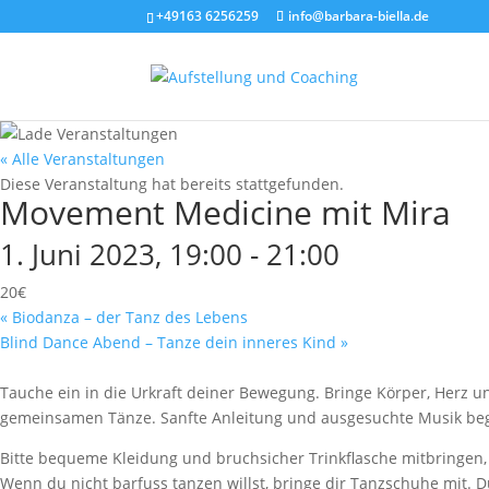
+49163 6256259
info@barbara-biella.de
« Alle Veranstaltungen
Diese Veranstaltung hat bereits stattgefunden.
Movement Medicine mit Mira
1. Juni 2023, 19:00
-
21:00
20€
«
Biodanza – der Tanz des Lebens
Blind Dance Abend – Tanze dein inneres Kind
»
Tauche ein in die Urkraft deiner Bewegung. Bringe Körper, Herz 
gemeinsamen Tänze. Sanfte Anleitung und ausgesuchte Musik begl
Bitte bequeme Kleidung und bruchsicher Trinkflasche mitbringen, F
Wenn du nicht barfuss tanzen willst, bringe dir Tanzschuhe mit.