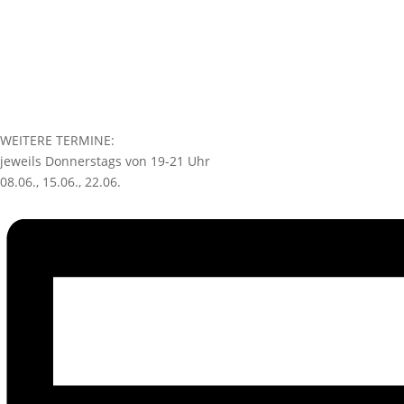
WEITERE TERMINE:
jeweils Donnerstags von 19-21 Uhr
08.06., 15.06., 22.06.