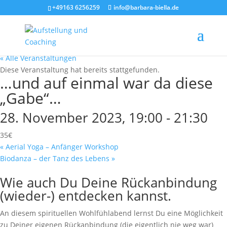
+49163 6256259
info@barbara-biella.de
« Alle Veranstaltungen
Diese Veranstaltung hat bereits stattgefunden.
…und auf einmal war da diese
„Gabe“…
28. November 2023, 19:00
-
21:30
35€
«
Aerial Yoga – Anfänger Workshop
Biodanza – der Tanz des Lebens
»
Wie auch Du Deine Rückanbindung
(wieder-) entdecken kannst.
An diesem spirituellen Wohlfühlabend lernst Du eine Möglichkeit
zu Deiner eigenen Rückanbindung (die eigentlich nie weg war)