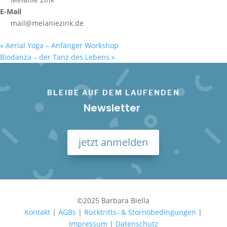
E-Mail
mail@melaniezink.de
«
Aerial Yoga – Anfänger Workshop
Biodanza – der Tanz des Lebens
»
BLEIBE AUF DEM LAUFENDEN
Newsletter
jetzt anmelden
©2025 Barbara Biella
Kontakt
|
AGBs
|
Rücktritts- & Stornobedingungen
|
Impressum
|
Datenschutz