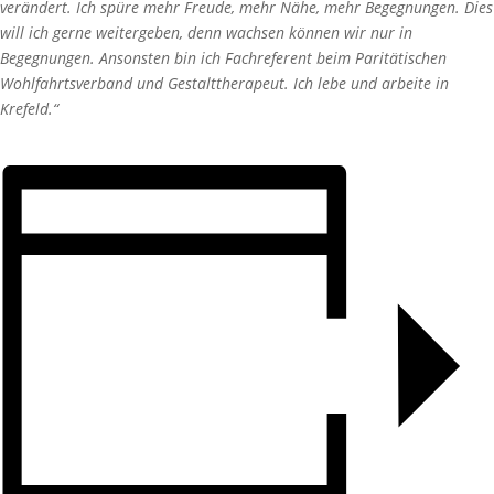
verändert. Ich spüre mehr Freude, mehr Nähe, mehr Begegnungen. Dies
will ich gerne weitergeben, denn wachsen können wir nur in
Begegnungen. Ansonsten bin ich Fachreferent beim Paritätischen
Wohlfahrtsverband und Gestalttherapeut. Ich lebe und arbeite in
Krefeld.“