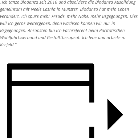
„Ich tanze Biodanza seit 2016 und absolviere die Biodanza Ausbildung
gemeinsam mit Neele Lasnia in Münster. Biodanza hat mein Leben
verändert. Ich spüre mehr Freude, mehr Nähe, mehr Begegnungen. Dies
will ich gerne weitergeben, denn wachsen können wir nur in
Begegnungen. Ansonsten bin ich Fachreferent beim Paritätischen
Wohlfahrtsverband und Gestalttherapeut. Ich lebe und arbeite in
Krefeld.“