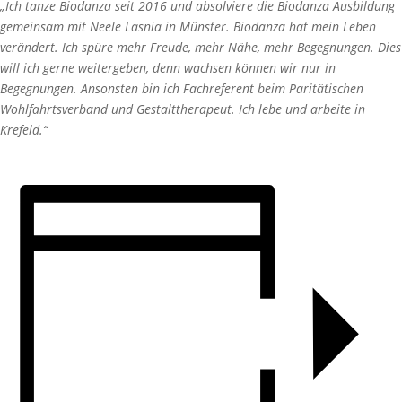
„Ich tanze Biodanza seit 2016 und absolviere die Biodanza Ausbildung
gemeinsam mit Neele Lasnia in Münster. Biodanza hat mein Leben
verändert. Ich spüre mehr Freude, mehr Nähe, mehr Begegnungen. Dies
will ich gerne weitergeben, denn wachsen können wir nur in
Begegnungen. Ansonsten bin ich Fachreferent beim Paritätischen
Wohlfahrtsverband und Gestalttherapeut. Ich lebe und arbeite in
Krefeld.“