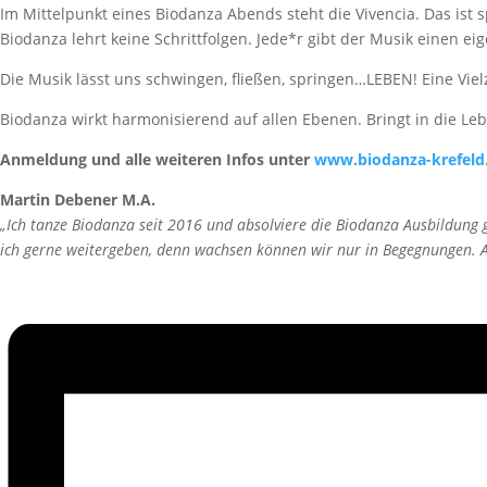
Im Mittelpunkt eines Biodanza Abends steht die Vivencia. Das ist 
Biodanza lehrt keine Schrittfolgen. Jede*r gibt der Musik einen
Die Musik lässt uns schwingen, fließen, springen…LEBEN! Eine Viel
Biodanza wirkt harmonisierend auf allen Ebenen. Bringt in die Leb
Anmeldung und alle weiteren Infos unter
www.biodanza-krefeld
Martin Debener M.A.
„Ich tanze Biodanza seit 2016 und absolviere die Biodanza Ausbildung
ich gerne weitergeben, denn wachsen können wir nur in Begegnungen. An