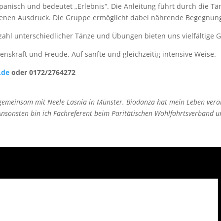
spanisch und bedeutet „Erlebnis“. Die Anleitung führt durch die Tä
 eigenen Ausdruck. Die Gruppe ermöglicht dabei nährende Begegnu
zahl unterschiedlicher Tänze und Übungen bieten uns vielfältige G
enskraft und Freude. Auf sanfte und gleichzeitig intensive Weise.
.de
oder 0172/2764272
 gemeinsam mit Neele Lasnia in Münster. Biodanza hat mein Leben verä
sonsten bin ich Fachreferent beim Paritätischen Wohlfahrtsverband und