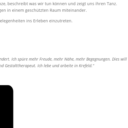
nze, beschreibt was wir tun können und zeigt uns ihren Tanz.
ngen in einem geschützten Raum miteinander.
elegenheiten ins Erleben einzutreten.
ndert. Ich spüre mehr Freude, mehr Nähe, mehr Begegnungen. Dies will
 Gestalttherapeut. Ich lebe und arbeite in Krefeld.“